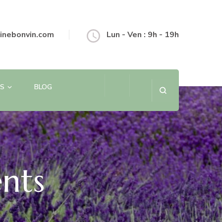
inebonvin.com
Lun - Ven : 9h - 19h
S
BLOG
nts