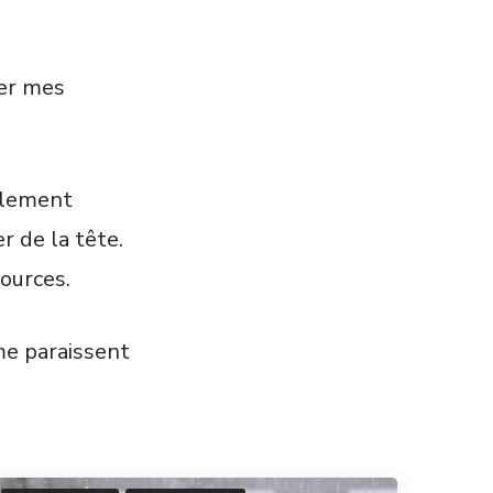
ger mes
ellement
r de la tête.
sources.
me paraissent