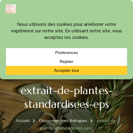
Céline Bonvin
Cabinet thérapeutique à Nyon – Vaud
extrait-de-plantes-
standardisees-eps
Accueil
Découvrez mes thérapies
extrait-de-
plantes-standardisees-eps