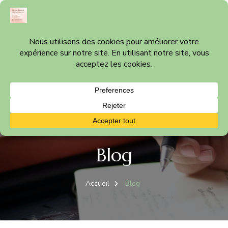
Céline Bonvin
Cabinet thérapeutique à Nyon – Vaud
Blog
Accueil
Blog