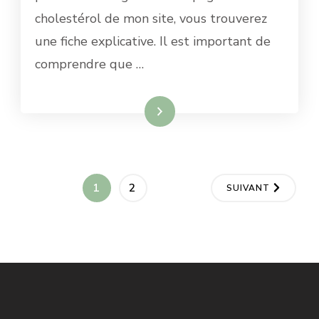
cholestérol de mon site, vous trouverez
une fiche explicative. Il est important de
comprendre que …
Lire la suite
Pagination
PAGE
PAGE
1
2
SUIVANT
des
publications