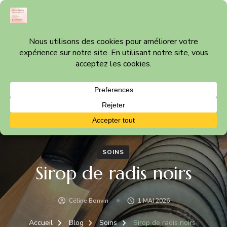
Céline Bonvin
Cabinet thérapeutique à Nyon – Vaud
SOINS
Sirop de radis noirs
Céline Bonvin
1 MAI 2026
Accueil
Blog
Soins
Sirop de radis noirs