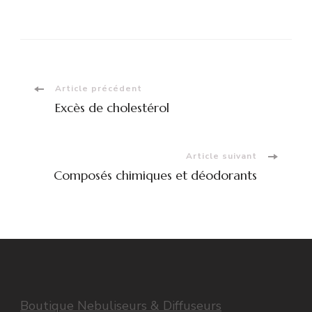
Navigation
Article précédent
Excès de cholestérol
d'article
Article suivant
Composés chimiques et déodorants
Boutique Nebuliseurs & Diffuseurs