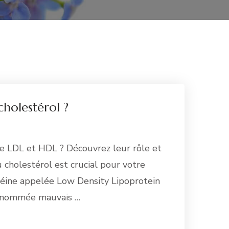
holestérol ?
re LDL et HDL ? Découvrez leur rôle et
u cholestérol est crucial pour votre
téine appelée Low Density Lipoprotein
 nommée mauvais …