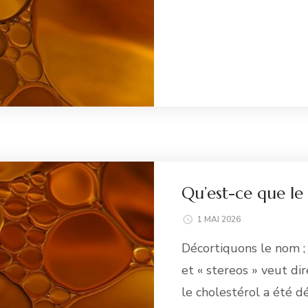
Li
Qu’est-ce que le 
1 MAI 2026
Décortiquons le nom ; 
et « stereos » veut dir
le cholestérol a été d