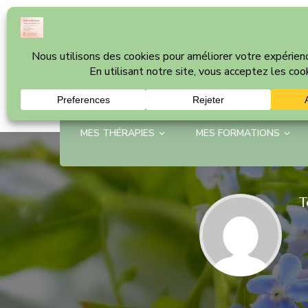
Céline Bonvin
Cabinet thérapeutique à Nyon – Vaud
MES THÉRAPIES
MES FORMATIONS
T