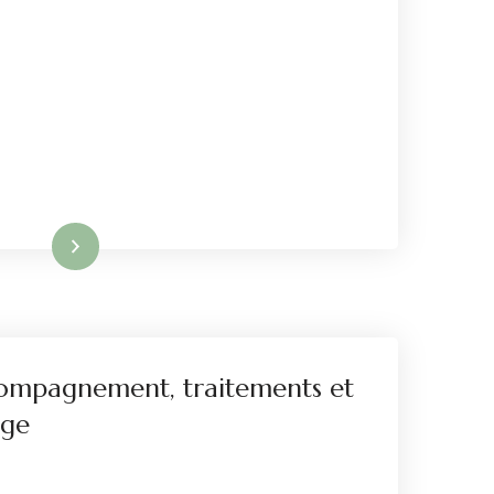
re la suite
compagnement, traitements et
age