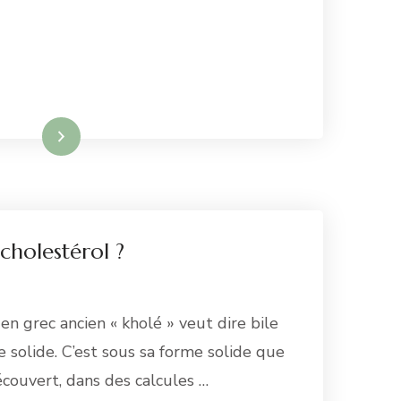
re la suite
cholestérol ?
en grec ancien « kholé » veut dire bile
e solide. C’est sous sa forme solide que
écouvert, dans des calcules …